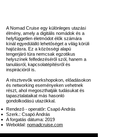
A Nomad Cruise egy különleges utazási
élmény, amely a digitális nomádok és a
helyfüggetlen életmódot élők számára
kínál egyedülálló lehetőséget a világ körüli
hajózásra. Ez a közösségi alapú
tengerjáró túra nemcsak egzotikus
helyszínek felfedezéséről szól, hanem a
tanulásról, kapcsolatépítésről és
inspirációról is.
A résztvevők workshopokon, előadásokon
és networking eseményeken vehetnek
részt, ahol megoszthatják tudásukat és
tapasztalataikat más hasonló
gondolkodású utazókkal.
Rendező - operatőr: Csapó András
Szerk.: Csapó András
A forgatás dátuma: 2019
Weboldal:
nomadcruise.com