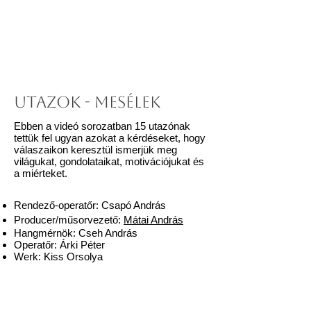
Utazok - mesélek
Ebben a videó sorozatban 15 utazónak
tettük fel ugyan azokat a kérdéseket, hogy
válaszaikon keresztül ismerjük meg
világukat, gondolataikat, motivációjukat és
a miérteket.
Rendező-operatőr: Csapó András
Producer/műsorvezető:
Mátai András
Hangmérnök: Cseh András
Operatőr: Árki Péter
Werk: Kiss Orsolya