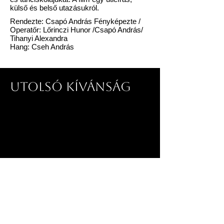
külső és belső utazásukról.
Rendezte: Csapó András Fényképezte /
Operatőr: Lőrinczi Hunor /Csapó András/
Tihanyi Alexandra
Hang: Cseh András
Utolsó kívánság
Kisfilm nehéz választásokról. Dórának
választania kell, hogy néma társ marad
a gyógyíthatatlan betegségben