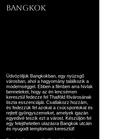
Bangkok
Üdvözöljük Bangkokban, egy nyüzsgő
városban, ahol a hagyomány találkozik a
modernséggel. Ebben a filmben arra hívlak
benneteket, hogy az én lencsémen
keresztül fedezze fel Thaiföld fővárosának
tiszta esszenciáját. Csatlakozz hozzám,
és fedezzük fel azokat a csúcspontokat és
rejtett gyöngyszemeket, amelyek igazán
egyedivé teszik ezt a várost. Készüljön fel
egy felejthetetlen utazásra Bangkok utcáin
és nyugodt templomain keresztül!