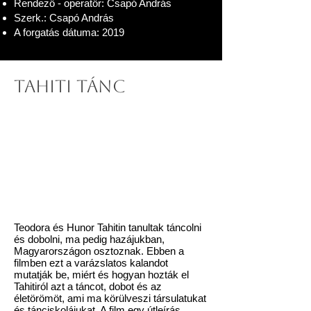
Rendező - operatőr: Csapó András
Szerk.: Csapó András
A forgatás dátuma: 2019
Tahiti tánc
Teodora és Hunor Tahitin tanultak táncolni
és dobolni, ma pedig hazájukban,
Magyarországon osztoznak. Ebben a
filmben ezt a varázslatos kalandot
mutatják be, miért és hogyan hozták el
Tahitiról azt a táncot, dobot és az
életörömöt, ami ma körülveszi társulatukat
és tánciskolájukat. A film egy útleírás,