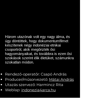
Három utazónak volt egy nagy álma, és
úgy döntöttek, hogy dokumentumfilmet
készítenek négy indonéziai etnikai
csoportról, akik megőrizték ősi
hagyományaikat, és továbbra is ezen ősi
szokások szerint élik életüket, számunkra
szokatlan módon.
Rendező-operatőr: Csapó András
Producer/műsorvezető:
Mátai András
Utazás szervező: Harmincz Rita
Weblap:
indonezia4arca.hu