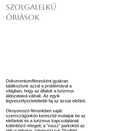
Szolgalelkű
óriások
Dokumentumfilmesként gyakran
találkoztunk azzal a problémával a
világban, hogy az állatok a turizmus
áldozataivá válnak. Az egyik
legveszélyeztetettebb faj az ázsiai elefánt.
Oknyomozó filmünkben saját
szemszögünkön keresztül mutatjuk be az
elefántok és a turizmus kapcsolatának
különböző rétegeit; a "rossz" parkoktól az
etikusabbakig. Végigutazzuk Thaiföld