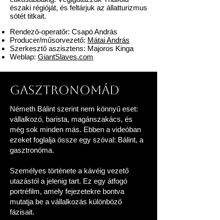
északi régióját, és feltárjuk az állatturizmus
sötét titkait.
Rendező-operatőr: Csapó András
Producer/műsorvezető:
Mátai András
Szerkesztő aszisztens: Majoros Kinga
Weblap:
GiantSlaves.com
Gasztronomád
Németh Bálint szerint nem könnyű eset:
vállalkozó, barista, magánszakács, és
még sok minden más. Ebben a videóban
ezeket foglalja össze egy szóval: Bálint, a
gasztronóma.
Személyes története a kávéig vezető
utazástól a jelenig tart. Ez egy átfogó
portréfilm, amely fejezetekre bontva
mutatja be a vállalkozás különböző
fázisait.